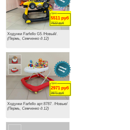
Цена
5511
руб
7522
руб
Ходунки Farfello G5 /Новый/.
(Пермь, Семченко д.12)
Цена
2971
руб
3971
руб
Ходунки Farfello арт.8787. /Новые/
(Пермь, Семченко д.12)