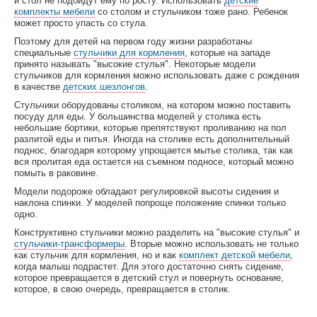
и стол не подойдут ему по росту. Использовать
детские
комплекты мебели
со столом и стульчиком тоже рано. Ребенок
может просто упасть со стула.
Поэтому для детей на первом году жизни разработаны
специальные
стульчики для кормления
, которые на западе
принято называть "высокие стулья". Некоторые модели
стульчиков для кормления можно использовать даже с рождения
в качестве
детских шезлонгов
.
Стульчики оборудованы столиком, на котором можно поставить
посуду для еды. У большинства моделей у столика есть
небольшие бортики, которые препятствуют проливанию на пол
разлитой еды и питья. Иногда на столике есть дополнительный
поднос, благодаря которому упрощается мытье столика, так как
вся пролитая еда остается на съемном подносе, который можно
помыть в раковине.
Модели подороже обладают регулировкой высоты сидения и
наклона спинки. У моделей попроще положение спинки только
одно.
Конструктивно стульчики можно разделить на "высокие стулья" и
стульчики-трансформеры
. Вторые можно использовать не только
как стульчик для кормления, но и как
комплект детской мебели
,
когда малыш подрастет. Для этого достаточно снять сидение,
которое превращается в детский стул и повернуть основание,
которое, в свою очередь, превращается в столик.