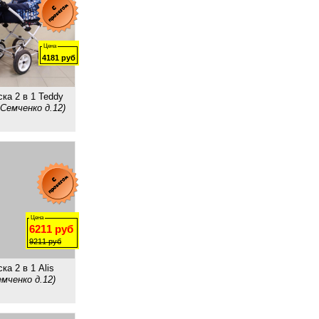
Цена
4181
руб
ка 2 в 1 Teddy
 Семченко д.12)
Цена
6211
руб
9211
руб
ка 2 в 1 Alis
мченко д.12)