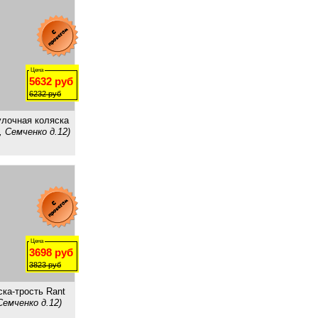
Цена
5632
руб
6232
руб
улочная коляска
, Семченко д.12)
Цена
3698
руб
3823
руб
ска-трость Rant
Семченко д.12)