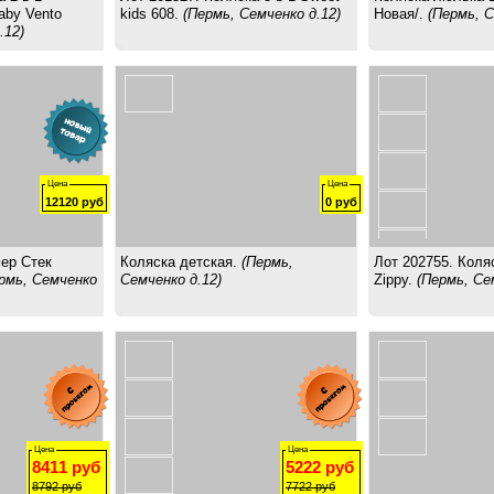
aby Vento
kids 608.
(Пермь, Семченко д.12)
Новая/.
(Пермь, С
.12)
Цена
Цена
12120
руб
0
руб
ер Стек
Коляска детская.
(Пермь,
Лот 202755. Коляс
рмь, Семченко
Семченко д.12)
Zippy.
(Пермь, Се
Цена
Цена
8411
руб
5222
руб
8792
руб
7722
руб