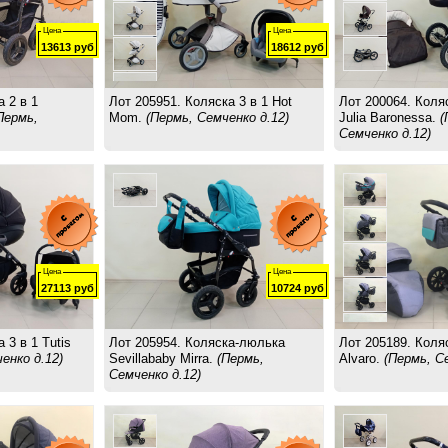
Цена
Цена
13613
руб
18612
руб
 2 в 1
Лот 205951. Коляска 3 в 1 Hot
Лот 200064. Коляс
Пермь,
Mom.
(Пермь, Семченко д.12)
Julia Baronessa.
(
Семченко д.12)
Цена
Цена
27113
руб
10724
руб
 3 в 1 Tutis
Лот 205954. Коляска-люлька
Лот 205189. Коляс
енко д.12)
Sevillababy Mirra.
(Пермь,
Alvaro.
(Пермь, С
Семченко д.12)