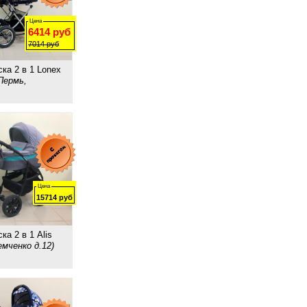
Цена
6414
руб
7014
руб
ка 2 в 1 Lonex
Пермь,
Цена
15714
руб
ка 2 в 1 Alis
емченко д.12)