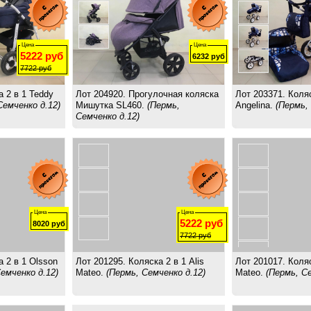
Цена
Цена
5222
руб
6232
руб
7722
руб
а 2 в 1 Teddy
Лот 204920. Прогулочная коляска
Лот 203371. Коляс
Семченко д.12)
Мишутка SL460.
(Пермь,
Angelina.
(Пермь,
Семченко д.12)
Цена
Цена
5222
руб
8020
руб
7722
руб
а 2 в 1 Olsson
Лот 201295. Коляска 2 в 1 Alis
Лот 201017. Коляс
емченко д.12)
Mateo.
(Пермь, Семченко д.12)
Mateo.
(Пермь, Се