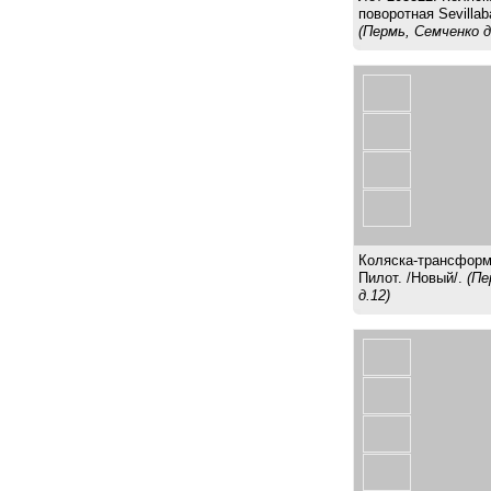
поворотная Sevillab
(Пермь, Семченко д
Коляска-трансформ
Пилот. /Новый/.
(Пе
д.12)