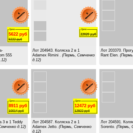
Цена
Цена
5622
руб
22020
руб
6222
руб
а-
Лот 204943. Коляска 2 в 1
Лот 203370. Прог
om 555
Adamex Rimini .
(Пермь, Семченко
Rant Elen.
(Пермь
.12)
д.12)
Цена
Цена
8911
руб
12472
руб
10014
руб
12922
руб
а 3 в 1 Teddy
Лот 204587. Коляска 2 в 1
Лот 204591. Коля
Семченко д.12)
Adamex Jetto.
(Пермь, Семченко
Sorento.
(Пермь, 
д.12)