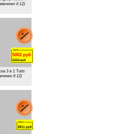
емченко д.12)
Цена
5002
руб
6202
руб
ка 3 в 1 Tutis
мченко д.12)
Цена
2811
руб