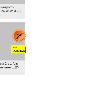
ска-трость
Семченко д.12)
Цена
14313
руб
ка 2 в 1 Alis
емченко д.12)