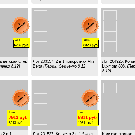
Цена
Цена
6232
руб
8823
руб
а детская Стек
Лот 203357. 2 в 1 поворотная Alis
Лот 204925. Коляс
ченко д.12)
Berta
(Пермь, Семченко д.12)
Luxmom 808.
(Пе
д.12)
Цена
Цена
7913
руб
9911
руб
8013
руб
10811
руб
 2 в 1
Лот 201527. Коляска 3 в 1 Sweet
Коляска-люлька L