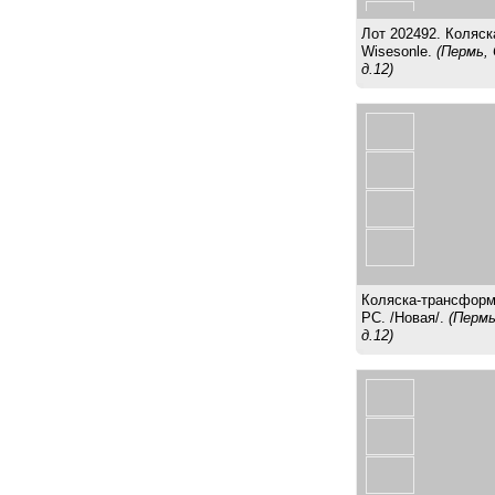
Лот 202492. Коляска
Wisesonle.
(Пермь,
д.12)
Коляска-трансформ
PC. /Новая/.
(Пермь
д.12)