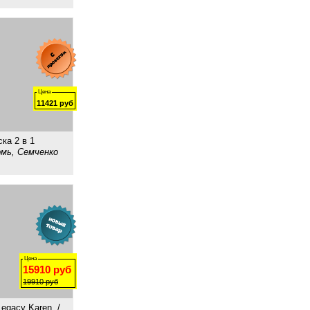
Цена
11421
руб
ка 2 в 1
рмь, Семченко
Цена
15910
руб
19910
руб
egacy Karen. /