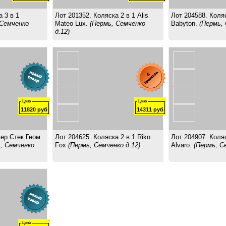
 3 в 1
Лот 201352. Коляска 2 в 1 Alis
Лот 204588. Коля
 Семченко
Mateo Lux.
(Пермь, Семченко
Babyton.
(Пермь, 
д.12)
Цена
Цена
11820
руб
14311
руб
ер Стек Гном
Лот 204625. Коляска 2 в 1 Riko
Лот 204907. Коляс
, Семченко
Fox
(Пермь, Семченко д.12)
Alvaro.
(Пермь, С
Цена