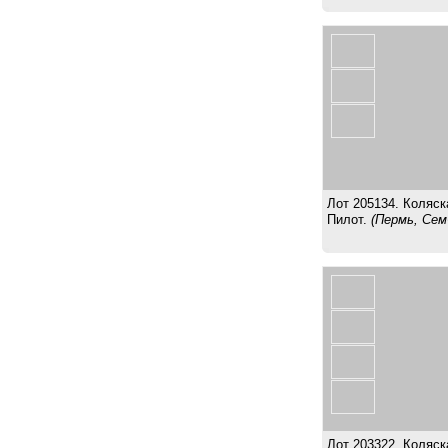
Лот 205134. Коляск
Пилот.
(Пермь, Сем
Лот 203322. Коляска