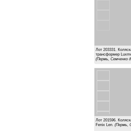
Лот 203331. Коляск
трансформер Luxm
(Пермь, Семченко д
Лот 201596. Коляск
Fenix Len.
(Пермь, 